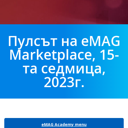
Пулсът на eMAG
Marketplace, 15-
та седмица,
2023г.
eMAG Academy menu