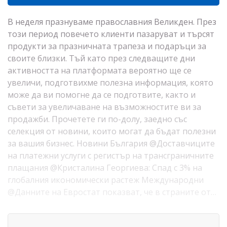
В неделя празнуваме православния Великден. През
този период повечето клиенти пазаруват и търсят
продукти за празничната трапеза и подаръци за
своите близки. Тъй като през следващите дни
активността на платформата вероятно ще се
увеличи, подготвихме полезна информация, която
може да ви помогне да се подготвите, както и
съвети за увеличаване на възможностите ви за
продажби. Прочетете ги по-долу, заедно със
селекция от новини, които могат да бъдат полезни
за вашия бизнес. Новини България @Доставчиците
на платежни услуги с регистър на трансграничните
плащания @Кристалина Георгиева: Спад с 3% на
глобалния икономически растеж Международни
@Данните на Евростат показват, че в страните от…