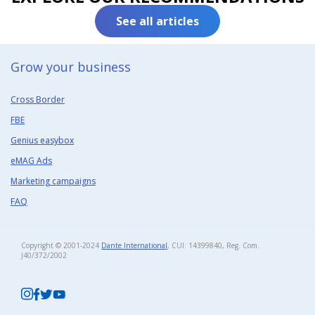
See all articles
Grow your business​
Cross Border
FBE
Genius easybox
eMAG Ads
Marketing campaigns
FAQ
Copyright © 2001-2024
Dante International
, CUI: 14399840, Reg. Com.
J40/372/2002​