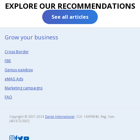
EXPLORE OUR RECOMMENDATIONS
See all articles
Grow your business​
Cross Border
FBE
Genius easybox
eMAG Ads
Marketing campaigns
FAQ
Copyright © 2001-2024
Dante International
, CUI: 14399840, Reg. Com.
J40/372/2002​