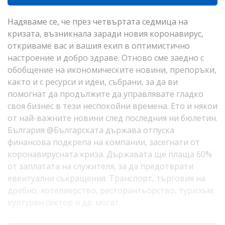
Надяваме се, че през четвъртата седмица на
кризата, възникнала заради новия коронавирус,
откриваме вас и вашия екип в оптимистично
настроение и добро здраве. Отново сме заедно с
обобщение на икономическите новини, препоръки,
както и с ресурси и идеи, събрани, за да ви
помогнат да продължите да управлявате гладко
своя бизнес в тези неспокойни времена. Ето и някои
от най-важните новини след последния ни бюлетин.
България @Българската държава отпуска
финансова подкрепа на компании, засегнати от
коронавирусната криза. Държавата ще плаща 60%
от заплатата на служителя, за да предотврати
евентуални съкращения. Транспорт, търговия на
дребно, хотелиерство, ресторантьорство, туризъм,
културен сектор и др. могат…