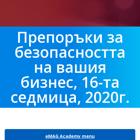
Препоръки за
безопасността
на вашия
бизнес, 16-та
седмица, 2020г.
eMAG Academy menu