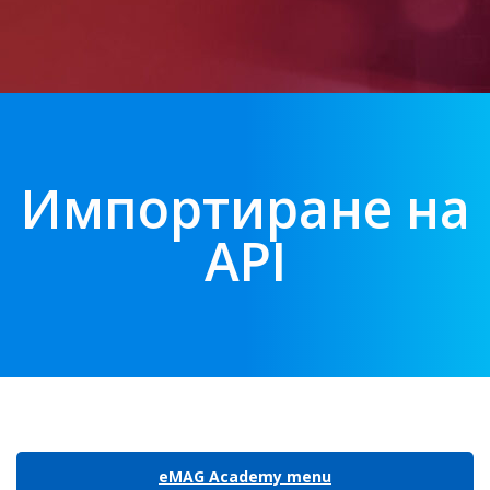
Импортиране на
API
eMAG Academy menu