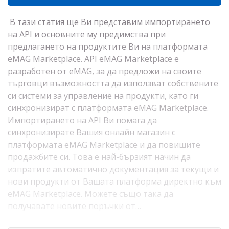
В тази статия ще Ви представим импортирането
на API и основните му предимства при
предлагането на продуктите Ви на платформата
eMAG Marketplace. API eMAG Marketplace е
разработен от eMAG, за да предложи на своите
търговци възможността да използват собствените
си системи за управление на продукти, като ги
синхронизират с платформата eMAG Marketplace.
Импортирането на API Ви помага да
синхронизирате Вашия онлайн магазин с
платформата eMAG Marketplace и да повишите
продажбите си. Това е най-бързият начин да
изпратите автоматично документация за текущи и
нови продукти от Вашата платформа директно към
eMAG Marketplace. Можете също така да
получавате новите поръчки от…