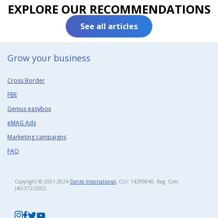
EXPLORE OUR RECOMMENDATIONS
See all articles
Grow your business​
Cross Border
FBE
Genius easybox
eMAG Ads
Marketing campaigns
FAQ
Copyright © 2001-2024
Dante International
, CUI: 14399840, Reg. Com.
J40/372/2002​