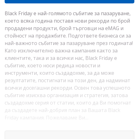
Black Friday е най-голямото събитие за пазаруване,
което всяка година поставя нови рекорди по брой
продадени продукти, брой търговци на eMAG и
стойност на продажбите. Подгответе бизнеса си за
най-важното събитие за пазаруване през годината!
Като изключително важна кампания както за
клиентите, така и за всички нас, Black Friday е
събитие, което носи редица новости и
инструменти, които създадохме, за да може
резултатите, постигнати на този ден, да надминат
всички досегашни рекорди. Освен това успешното
събитие изисква организация и стратегия, затова
създадохме серия от статии, които да Ви помогнат
да създадете най-добрия план за Вашата Black
Friday кампания. Пожелаваме Ви…