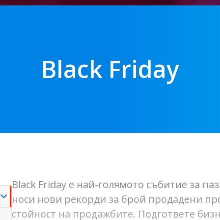
Black Friday
Black Friday е най-голямото събитие за па
носи нови рекорди за брой продадени пр
стойност на продажбите. Подгответе бизн