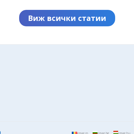
Виж всички статии
emag.ro
emag.bg
emag.hu