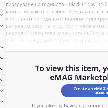
пазаруване на годината – Black Friday! Т
кампания както за клиентите, така и за вси
което носи поредица от новини и инструм
направим резултатите, постигнати в този 
рекорди. Освен това успешното събитие и
така че създадохме поредица от статии, з
To view this item, 
eMAG Marketpl
Create an eMAG 
accoun
If you already have an account cr