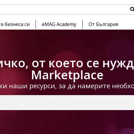
е бизнеса си
eMAG Academy
От България
чко, от което се нуж
Marketplace
чки наши ресурси, за да намерите необ