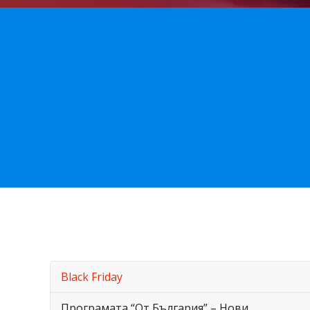
Black Friday
Програмата “От България” – Нови