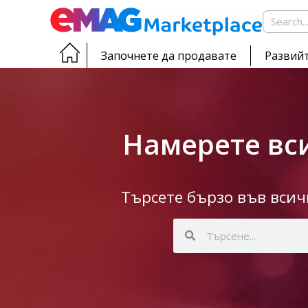
Започнете да продавате
Развийт
Намерете вси
Търсете бързо във вси