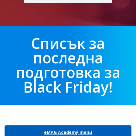
Списък за
последна
подготовка за
Black Friday!
eMAG Academy menu