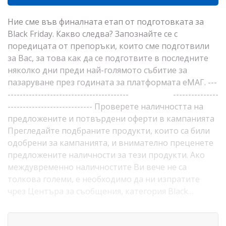
Ние сме във финалната етап от подготовката за
Black Friday. Какво следва? Запознайте се с
поредицата от препоръки, които сме подготвили
за Вас, за това как да се подготвите в последните
няколко дни преди най-голямото събитие за
пазаруване през годината за платформата еМАГ. ---
---------------------------------------- ---------------
---------------------------- Проверете наличността на
предложените и потвърдени оферти в кампанията
Прегледайте подбраните продукти, които са били
одобрени за кампанията, и внимателно преценете
предложените наличности за тези продукти. Ако
междувременно наличностите Ви вече не са
толкова големи, е необходимо да ни изпратите
чрез Центъра за съобщения, категория Black…