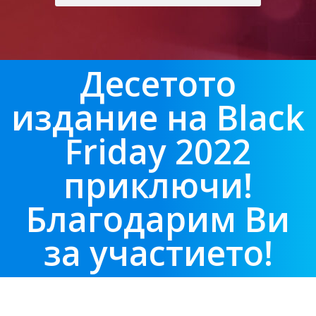
Десетото
издание на Black
Friday 2022
приключи!
Благодарим Ви
за участието!