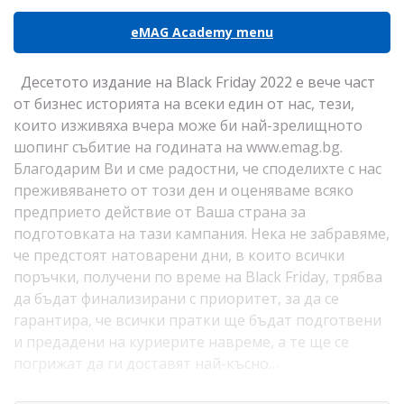
eMAG Academy menu
Десетото издание на Black Friday 2022 е вече част
от бизнес историята на всеки един от нас, тези,
които изживяха вчера може би най-зрелищното
шопинг събитие на годината на www.emag.bg.
Благодарим Ви и сме радостни, че споделихте с нас
преживяването от този ден и оценяваме всяко
предприето действие от Ваша страна за
подготовката на тази кампания. Нека не забравяме,
че предстоят натоварени дни, в които всички
поръчки, получени по време на Black Friday, трябва
да бъдат финализирани с приоритет, за да се
гарантира, че всички пратки ще бъдат подготвени
и предадени на куриерите навреме, а те ще се
погрижат да ги доставят най-късно…