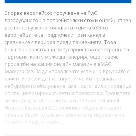
Според европейско проучване на PwC
пазаруването на потребителски стоки онлайн става
все по-популярно: миналата година 63% от
европейците са предпочели този канал в
сравнение с периода преди пандемията. Това
показва нарастваща популярност на електронната
търговия, която може да генерира още повече
продажби на вашия онлайн магазин в eMAG
Marketplace. За да управлявате успешно връзките с
клиентите си и да сте сигурни, че им предлагате
най-доброто обслужване, сме подготвили поредица
от специализирани съвети и препоръки. Прочетете
ги по-долу, заедно с новините за тази седмица!
Новини България @Столичният общински съвет
прие да бъдат удължени мерките за подкрепа на
бизнеса в София, който…