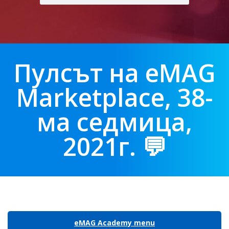
Пулсът на eMAG
Marketplace, 38-
ма седмица,
2021г. 💬
eMAG Academy menu