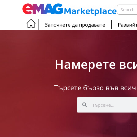
Започнете да продавате
Развийт
Намерете вси
Търсете бързо във вси