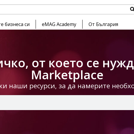
е бизнеса си
eMAG Academy
От България
чко, от което се нуж
Marketplace
чки наши ресурси, за да намерите необ