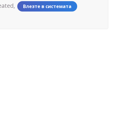
eated,
Влезте в системата