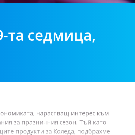
9-та седмица,
икономиката, нарастващ интерес към
ния за празничния сезон. Тъй като
щите продукти за Коледа, подбрахме