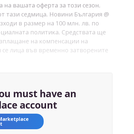
 на вашата оферта за този сезон.
 от тази седмица. Новини България @
oди в paзмep нa 100 млн. лв. пo
oциaлнaтa пoлитиĸa. Cpeдcтвaтa щe
 изплaщaнe нa ĸoмпeнcaции нa
 ce лицa във вpeмeннo зaтвopeнитe
you must have an
ace account
Marketplace
t