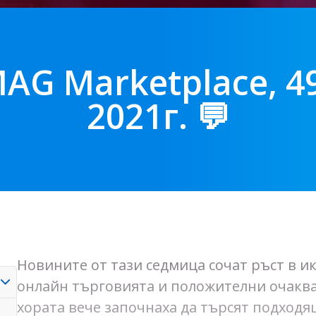
AG Marketplace, 4
2021г. 💬
Новините от тази седмица сочат ръст в 
онлайн търговията и положителни очаква
хората вече започнаха да търсят подходя