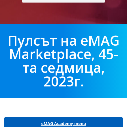
Пулсът на eMAG
Marketplace, 45-
та седмица,
2023г.
eMAG Academy menu