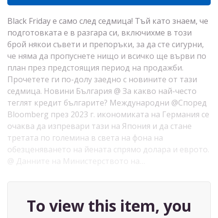
Black Friday е само след седмица! Тъй като знаем, че
подготовката е в разгара си, включихме в този
брой някои съвети и препоръки, за да сте сигурни,
че няма да пропуснете нищо и всичко ще върви по
план през предстоящия период на продажби.
Прочетете ги по-долу заедно с новините от тази
седмица. Новини България @ За какво най-често
теглят кредит българите? Международни @Според
Bloomberg през 2023 г. икономиката на Германия се
очаква да изпревари тази на Япония и да стане
третата по големина в света на фона на
обезценяването на йената спрямо долара и еврото.
@ Данните на Министерството на…
To view this item, you