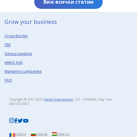
Виж всички статии
Grow your business​
Cross Border
FBE
Genius easybox
eMAG Ads
Marketing campaigns
FAQ
Copyright © 2001-2024
Dante International
, CUI: 14399840, Reg. Com.
J40/372/2002​
emag.ro
emag.bg
emag.hu