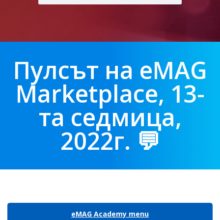
Пулсът на eMAG
Marketplace, 13-
та седмица,
2022г. 💬
eMAG Academy menu