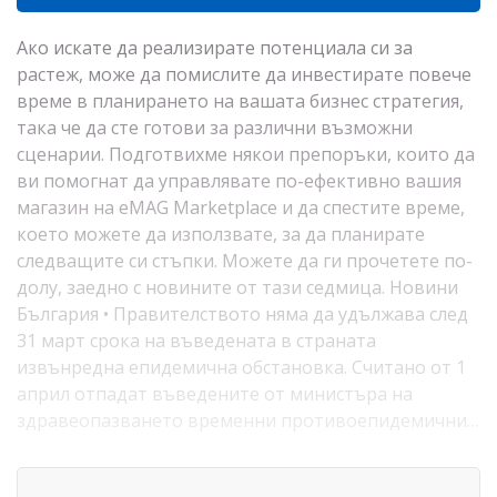
Ако искате да реализирате потенциала си за
растеж, може да помислите да инвестирате повече
време в планирането на вашата бизнес стратегия,
така че да сте готови за различни възможни
сценарии. Подготвихме някои препоръки, които да
ви помогнат да управлявате по-ефективно вашия
магазин на eMAG Marketplace и да спестите време,
което можете да използвате, за да планирате
следващите си стъпки. Можете да ги прочетете по-
долу, заедно с новините от тази седмица. Новини
България • Правителството няма да удължава след
31 март срока на въведената в страната
извънредна епидемична обстановка. Считано от 1
април отпадат въведените от министъра на
здравеопазването временни противоепидемични…