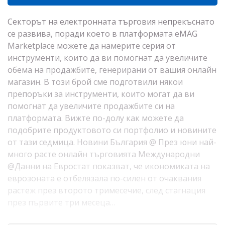
Секторът на електронната търговия непрекъснато
се развива, поради което в платформата eMAG
Marketplace можете да намерите серия от
инструменти, които да ви помогнат да увеличите
обема на продажбите, генерирани от вашия онлайн
магазин. В този брой сме подготвили някои
препоръки за инструменти, които могат да ви
помогнат да увеличите продажбите си на
платформата. Вижте по-долу как можете да
подобрите продуктовото си портфолио и новините
от тази седмица. Новини България @ През юни най-
много расте онлайн търговията Международни
@Данни на Евростат показват, че икономиката на
еврозоната е отбелязала по-силен от очаквания
растеж през второто тримесечие, след стагнация
през първите три месеца…