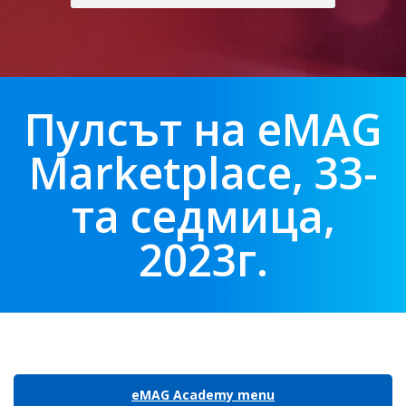
Пулсът на eMAG
Marketplace, 33-
та седмица,
2023г.
eMAG Academy menu