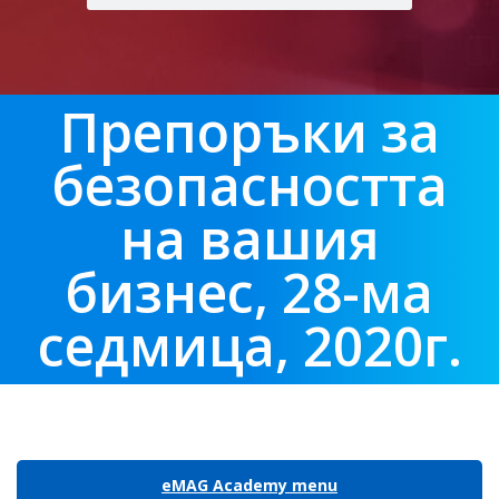
Препоръки за
безопасността
на вашия
бизнес, 28-ма
седмица, 2020г.
eMAG Academy menu