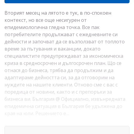
Вторият месец на лятото е тук, в по-спокоен
контекст, но все още несигурен от
епидемиологична гледна точка. Все пак
потребителите продължават с ежедневните си
дейности и започват да се възползват от топлото
време за пътувания и ваканции, докато
специалистите предупреждават за икономическа
криза в средносрочен и дългосрочен план. Що се
отнася до бизнеса, трябва да продължим и да
адаптираме дейността си, за да отговорим на
нуждите на нашите клиенти. Отново сме с вас с
поредица от новини, както и с препоръки за
бизнеса ви. България @ Официално, извънредната
епидемична ситуация в България бе удължена до
края на юли. Решението е…