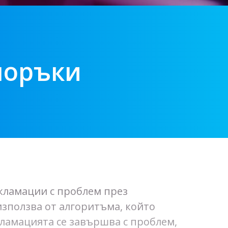
поръки
кламации с проблем през
използва от алгоритъма, който
кламацията се завършва с проблем,