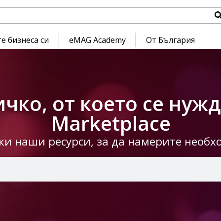
е бизнеса си
eMAG Academy
От България
чко, от което се нуж
Marketplace
чки наши ресурси, за да намерите необ