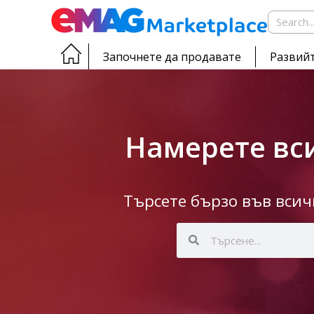
Започнете да продавате
Развийт
Намерете вси
Търсете бързо във вси