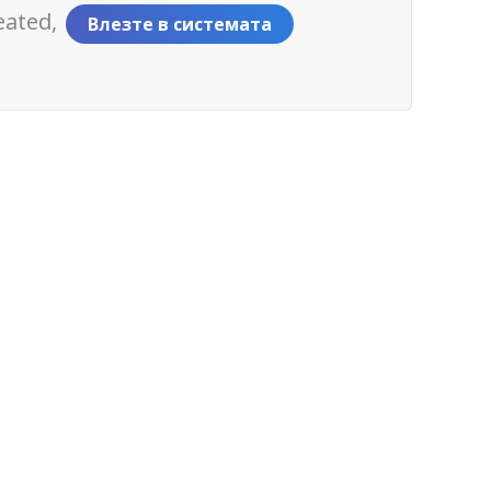
eated,
Влезте в системата