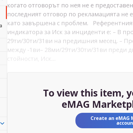
когато отговорът по нея не е предоставен
последният отговор по рекламацията не 
като завършена с проблем. Референтният
а
индикатора за Иск за инциденти е: – В про
29ти/30ти/31ви на предишния месец. – П
между -1ви– 28ми/29ти/30ти/31ви преди д
стойности, Иск…
To view this item, 
eMAG Marketpl
Create an eMAG 
accoun