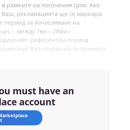
 в рамките на посочения срок. Ако
е Ваш, рекламацията ще се маркира
 период за изчисляване на
цес - между 1ви – 28ми /
редишният референтен период -
ва месеца. Въз основа на получените
you must have an
ace account
Marketplace
t