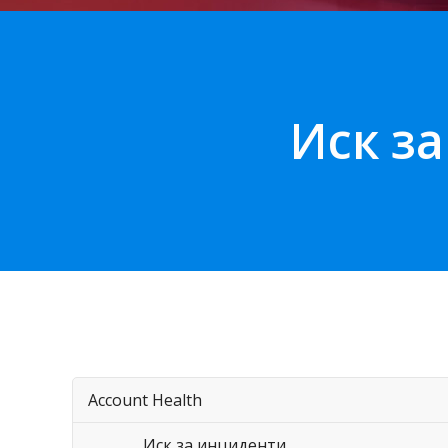
Иск з
Account Health
Иск за инциденти