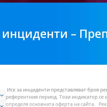
а инциденти – Пре
Иск за инциденти представляват броя ре
референтния период. Този индикатор се 
определя основната оферта на сайта. Ре