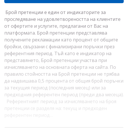
Брой претенции е един от индикаторите за
проследяване на удовлетвореността на клиентите
от офертите и услугите, предлагани от Вас на
платформата. Брой претенции представлява
получените рекламации като процент от общите
бройки, свързани с финализирани поръчки през
референтния период. Тъй като е индикатор на
представянето, Брой претенции участва при
изчисляването на основната оферта на сайта. По
правило стойността на Брой претенции не трябва
да надвишава 0,5 процента от общия брой поръчки
за текущия период (последния месец) или за
предходния референтен период (преди два месеца).
Референтният период за изчисляването на броя
претенции се разделя на: текущ и предходен
референтен период…