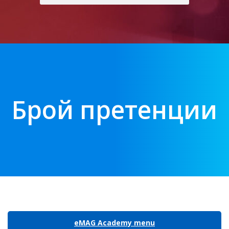
Брой претенции
eMAG Academy menu