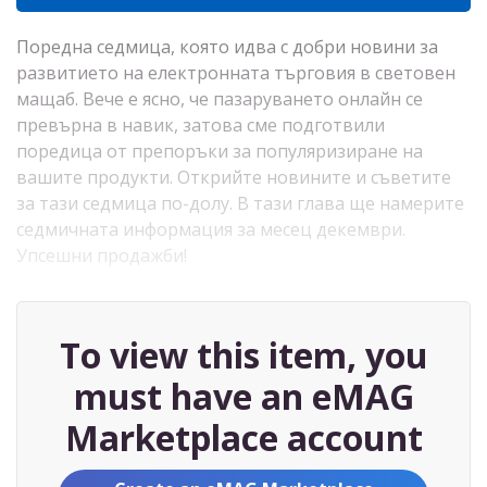
Поредна седмица, която идва с добри новини за
развитието на електронната търговия в световен
мащаб. Вече е ясно, че пазаруването онлайн се
превърна в навик, затова сме подготвили
поредица от препоръки за популяризиране на
вашите продукти. Открийте новините и съветите
за тази седмица по-долу. В тази глава ще намерите
седмичната информация за месец декември.
Упсешни продажби!
To view this item, you
must have an eMAG
Marketplace account