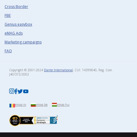
Cross Border
FBE
Genius easybox
eMAG Ads
Marketing campaigns
FAQ
Copyright © 2001-2024
Dante International
, CUI: 14399840, Reg. Com.
J40/372/2002​
emag.ro
emag.bg
emag.hu