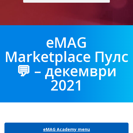
eMAG
Marketplace Пулс
💬 – декември
2021
eMAG Academy menu