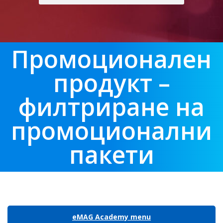
Промоционален
продукт –
филтриране на
промоционални
пакети
eMAG Academy menu