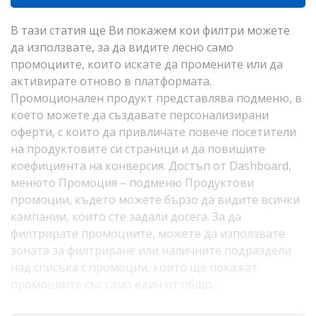
В тази статия ще Ви покажем кои филтри можете
да използвате, за да видите лесно само
промоциите, които искате да промените или да
активирате отново в платформата.
Промоционален продукт представлява подменю, в
което можете да създавате персонализирани
оферти, с които да привличате повече посетители
на продуктовите си страници и да повишите
коефициента на конверсия. Достъп от Dashboard,
менюто Промоция – подменю Продуктови
промоции, където можете бързо да видите всички
кампании, които сте задали досега. За да
филтрирате промоциите, можете да използвате
зоната за филтриране или наличните подраздели
над списъка с промоции, които ще покажат
промоциите със само един от общо…