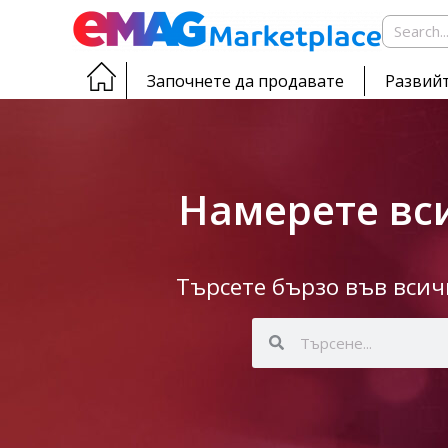
Започнете да продавате
Развийт
Намерете вси
Търсете бързо във вси