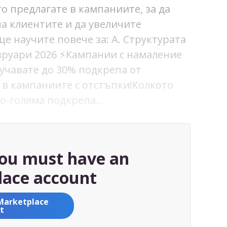
о предлагате в кампаниите, за да
а клиентите и да увеличите
ще научите повече за: A. Структурата
евруари 2026 ⚡Кампании с намаление
олучавате до 30% подкрепа от
 в кампаниите с отстъпки!Колкото
по-голяма подкрепа…
you must have an
ace account
Marketplace
t