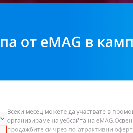
па от eMAG в кам
Всеки месец можете да участвате в пром
организираме на уебсайта на eMAG.Освен
продажбите си чрез по-атрактивни оферт