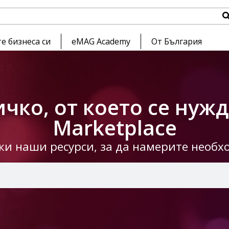
е бизнеса си
eMAG Academy
От България
чко, от което се нуж
Marketplace
чки наши ресурси, за да намерите необ