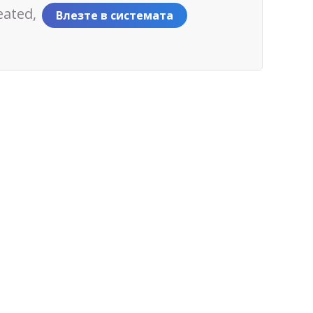
eated,
Влезте в системата