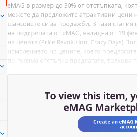
eMAG в размер до 30% от отстъпката, коят
можете да предложите атрактивни цени н
шансовете си за продажби. В тази статия 
на подкрепата от eMAG, валидна от 19 ф
на цената (Price Revolution, Crazy Days) П
намалението на цените, което предлагате
по-голяма отстъпка предлагате, толкова 
To view this item, 
eMAG Marketpl
Create an eMAG 
accoun