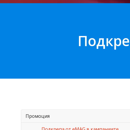
Подкре
Промоция
Подкрепа от eMAG в кампаниите