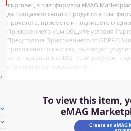
търговец в платформата eMAG Marketplace
да продавате своите продукти в платформ
прочетете, приемете и подпишете следни
Приложението към Общите условия Търг
Представяне Приложението за GDPR Общи
приложението към тях, ръководят услугит
като търговец в eMAG. Този документ съ
отношение на показването…
а
To view this item, 
eMAG Marketpl
Create an eMAG 
accoun