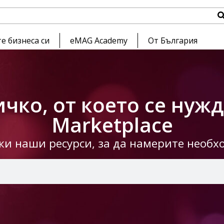
е бизнеса си
eMAG Academy
От България
чко, от което се нуж
Marketplace
чки наши ресурси, за да намерите необ