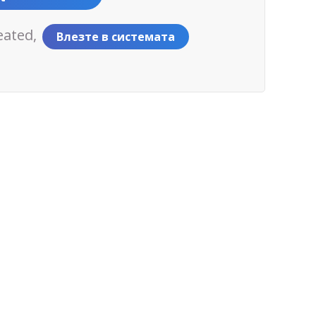
eated,
Влезте в системата