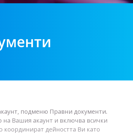
кументи
акаунт, подменю Правни документи.
 на Вашия акаунт и включва всички
о координират дейността Ви като