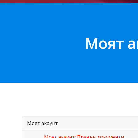
Моят а
Моят акаунт
Моят акаунт: Правни документи