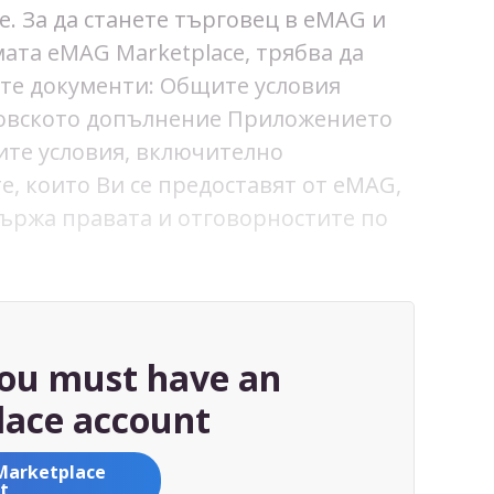
. За да станете търговец в eMAG и
ата eMAG Marketplace, трябва да
те документи: Общите условия
овското допълнение Приложението
те условия, включително
е, които Ви се предоставят от eMAG,
държа правата и отговорностите по
you must have an
ace account
Marketplace
t