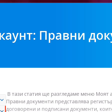
каунт: Правни до
В тази статия ще разгледаме меню Моят 
Правни документи представлява регистър
договорени и подписани документи, коит