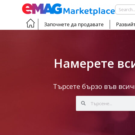
Започнете да продавате
Развийт
Намерете вси
Търсете бързо във вси