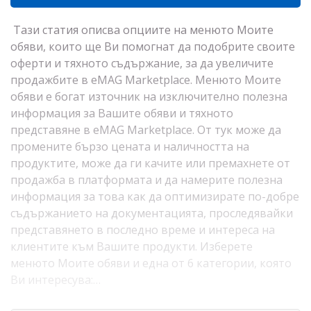
Тази статия описва опциите на менюто Моите
обяви, които ще Ви помогнат да подобрите своите
оферти и тяхното съдържание, за да увеличите
продажбите в eMAG Marketplace. Менюто Моите
обяви е богат източник на изключително полезна
информация за Вашите обяви и тяхното
представяне в eMAG Marketplace. От тук може да
промените бързо цената и наличността на
продуктите, може да ги качите или премахнете от
продажба в платформата и да намерите полезна
информация за това как да оптимизирате по-добре
съдържанието на документацията, проследявайки
представянето в последно време и интереса на
клиентите към Вашите продукти. Изберете
менюто Моите обяви и една от 6 категории, която
Ви интересува:…