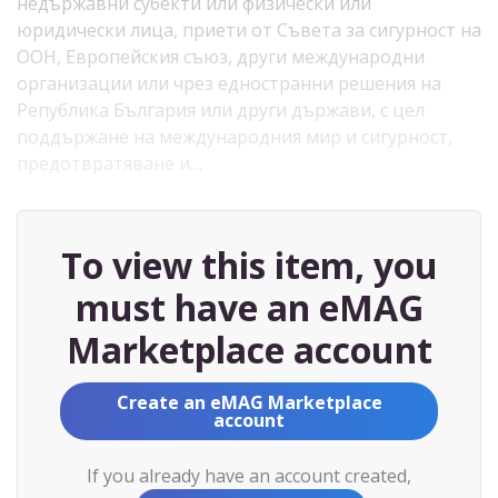
недържавни субекти или физически или
юридически лица, приети от Съвета за сигурност на
ООН, Европейския съюз, други международни
организации или чрез едностранни решения на
Република България или други държави, с цел
поддържане на международния мир и сигурност,
предотвратяване и…
To view this item, you
must have an eMAG
Marketplace account
Create an eMAG Marketplace
account
If you already have an account created,