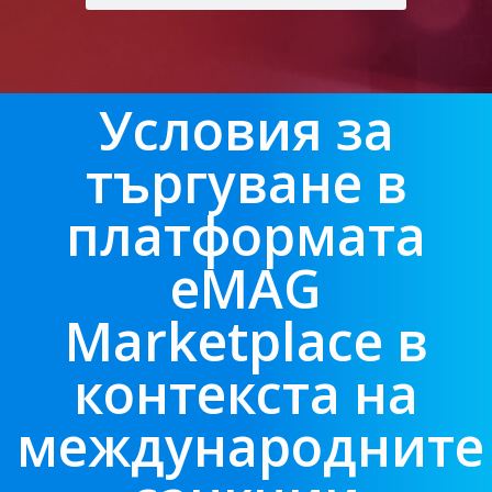
Условия за
търгуване в
платформата
eMAG
Marketplace в
контекста на
международните