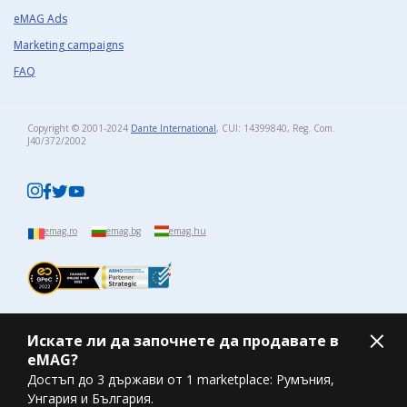
eMAG Ads
Marketing campaigns
FAQ
Copyright © 2001-2024
Dante International
, CUI: 14399840, Reg. Com.
J40/372/2002​
emag.ro
emag.bg
emag.hu
Искате ли да започнете да продавате в
eMAG?
Достъп до 3 държави от 1 marketplace: Румъния,
Унгария и България.