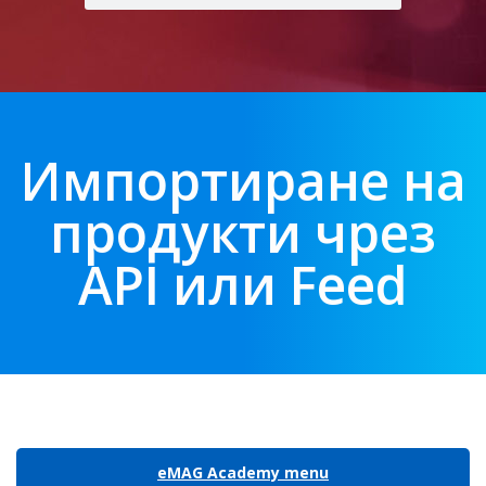
Импортиране на
продукти чрез
API или Feed
eMAG Academy menu