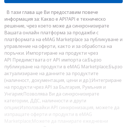
В тази глава ще Ви предоставим повече
информация за: Какво е API?API е техническо
решение, чрез което може да синхронизирате
Вашата онлайн платформа за продажби с
платформата на eMAG Marketplace за публикуване и
управление на оферти, както и за обработка на
поръчки. Импортиране на продукти чрез
API Предимствата от API импорта са:Бързо
публикуване на продукти в eMAG Marketplace;Бързо
актуализиране на данните за продуктите
(наличност, документация, цени и др.);Интегриране
на продукти чрез API за България, Румъния и
Унгария;Позволява Ви да синхронизирате
категории, ДДС, наличности и други
опции;Използвайки API синхронизация, можете да
изпращате оферти и продукти в eMAG
Marketplace;Можете да планирате ежедневни